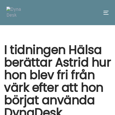
Skip
Skip
links
to
primary
Tog
navigation
nav
Skip
Post
to
content
navigation
I tidningen Hälsa
berättar Astrid hur
hon blev fri från
värk efter att hon
börjat använda
DynaDesk.