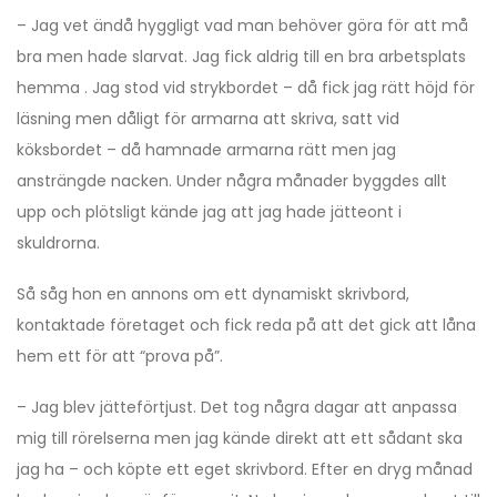
– Jag vet ändå hyggligt vad man behöver göra för att må
bra men hade slarvat. Jag fick aldrig till en bra arbetsplats
hemma . Jag stod vid strykbordet – då fick jag rätt höjd för
läsning men dåligt för armarna att skriva, satt vid
köksbordet – då hamnade armarna rätt men jag
ansträngde nacken. Under några månader byggdes allt
upp och plötsligt kände jag att jag hade jätteont i
skuldrorna.
Så såg hon en annons om ett dynamiskt skrivbord,
kontaktade företaget och fick reda på att det gick att låna
hem ett för att “prova på”.
– Jag blev jätteförtjust. Det tog några dagar att anpassa
mig till rörelserna men jag kände direkt att ett sådant ska
jag ha – och köpte ett eget skrivbord. Efter en dryg månad