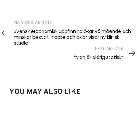
Previous
PREVIOUS ARTICLE
Article
Svensk ergonomisk uppfinning ökar välmående och
minskar besvär i nacke och axlar visar ny klinisk
studie
Next
NEXT ARTICLE
Article
“Man är aldrig statisk”
YOU MAY ALSO LIKE