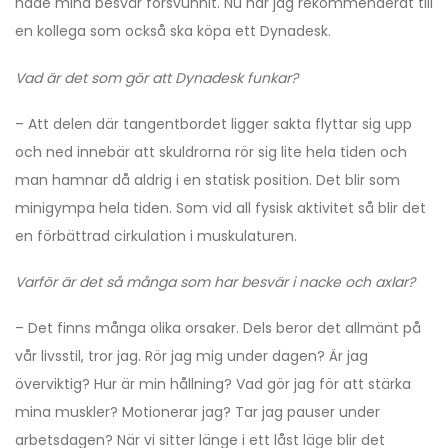
hade mina besvär försvunnit. Nu har jag rekommenderat till
en kollega som också ska köpa ett Dynadesk.
Vad är det som gör att Dynadesk funkar?
– Att delen där tangentbordet ligger sakta flyttar sig upp
och ned innebär att skuldrorna rör sig lite hela tiden och
man hamnar då aldrig i en statisk position. Det blir som
minigympa hela tiden. Som vid all fysisk aktivitet så blir det
en förbättrad cirkulation i muskulaturen.
Varför är det så många som har besvär i nacke och axlar?
– Det finns många olika orsaker. Dels beror det allmänt på
vår livsstil, tror jag. Rör jag mig under dagen? Är jag
överviktig? Hur är min hållning? Vad gör jag för att stärka
mina muskler? Motionerar jag? Tar jag pauser under
arbetsdagen? När vi sitter länge i ett låst läge blir det